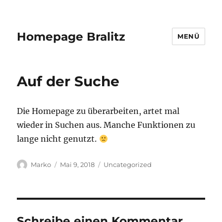
Homepage Bralitz
MENÜ
Auf der Suche
Die Homepage zu überarbeiten, artet mal
wieder in Suchen aus. Manche Funktionen zu
lange nicht genutzt.
Autor
Veröffentlicht
Kategorien
Marko
Mai 9, 2018
Uncategorized
am
Schreibe einen Kommentar