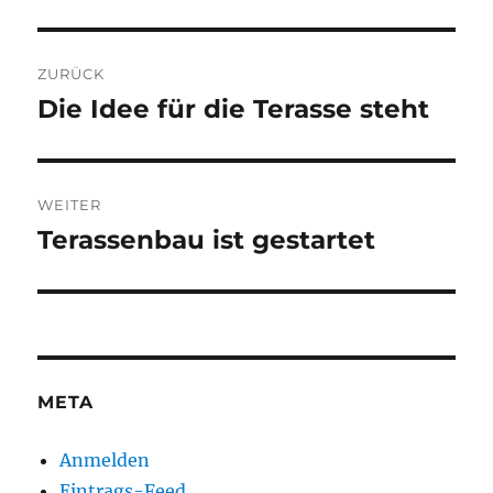
Beitragsnavigation
ZURÜCK
Die Idee für die Terasse steht
Vorheriger
Beitrag:
WEITER
Terassenbau ist gestartet
Nächster
Beitrag:
META
Anmelden
Eintrags-Feed