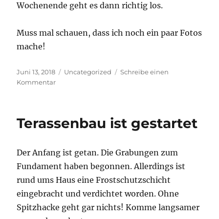
Wochenende geht es dann richtig los.
Muss mal schauen, dass ich noch ein paar Fotos
mache!
Veröffentlicht
Kategorien
Juni 13, 2018
Uncategorized
Schreibe einen
am
zu
Kommentar
Das
Fundament
Terassenbau ist gestartet
Der Anfang ist getan. Die Grabungen zum
Fundament haben begonnen. Allerdings ist
rund ums Haus eine Frostschutzschicht
eingebracht und verdichtet worden. Ohne
Spitzhacke geht gar nichts! Komme langsamer