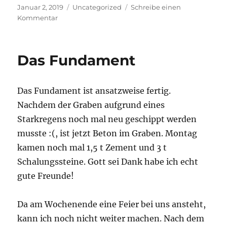
Veröffentlicht
Kategorien
Januar 2, 2019
Uncategorized
Schreibe einen
am
zu
Kommentar
Auf
ein
neues
Das Fundament
(Jahr)
Das Fundament ist ansatzweise fertig.
Nachdem der Graben aufgrund eines
Starkregens noch mal neu geschippt werden
musste :(, ist jetzt Beton im Graben. Montag
kamen noch mal 1,5 t Zement und 3 t
Schalungssteine. Gott sei Dank habe ich echt
gute Freunde!
Da am Wochenende eine Feier bei uns ansteht,
kann ich noch nicht weiter machen. Nach dem