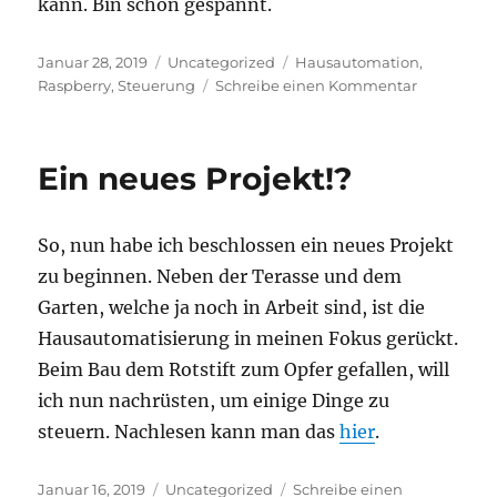
kann. Bin schon gespannt.
Veröffentlicht
Kategorien
Schlagwörter
Januar 28, 2019
Uncategorized
Hausautomation
,
am
zu
Raspberry
,
Steuerung
Schreibe einen Kommentar
Raspberry
läuft!
:)
Ein neues Projekt!?
So, nun habe ich beschlossen ein neues Projekt
zu beginnen. Neben der Terasse und dem
Garten, welche ja noch in Arbeit sind, ist die
Hausautomatisierung in meinen Fokus gerückt.
Beim Bau dem Rotstift zum Opfer gefallen, will
ich nun nachrüsten, um einige Dinge zu
steuern. Nachlesen kann man das
hier
.
Veröffentlicht
Kategorien
Januar 16, 2019
Uncategorized
Schreibe einen