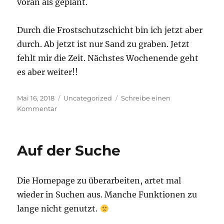
voran als geplant.
Durch die Frostschutzschicht bin ich jetzt aber
durch. Ab jetzt ist nur Sand zu graben. Jetzt
fehlt mir die Zeit. Nächstes Wochenende geht
es aber weiter!!
Veröffentlicht
Kategorien
Mai 16, 2018
Uncategorized
Schreibe einen
am
zu
Kommentar
Terassenbau
ist
gestartet
Auf der Suche
Die Homepage zu überarbeiten, artet mal
wieder in Suchen aus. Manche Funktionen zu
lange nicht genutzt.