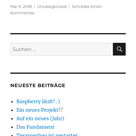
Veröffentlicht
Kategorien
Mai 9, 2018
Uncategorized
Schreibe einen
am
zu
Kommentar
Auf
der
Suche
SU
Suchen
nach:
NEUESTE BEITRÄGE
Raspberry läuft! :)
Ein neues Projekt!?
Auf ein neues (Jahr)
Das Fundament
Terassenbau ist gestartet